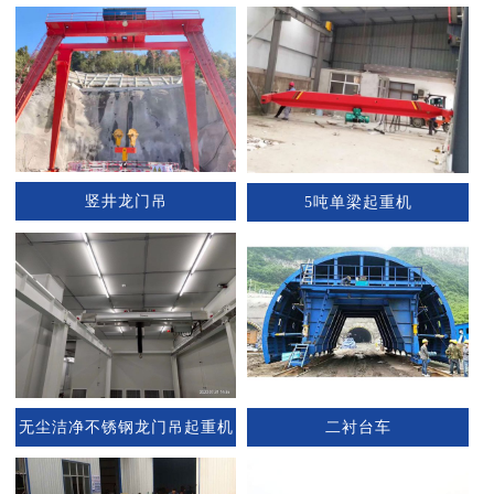
竖井龙门吊
5吨单梁起重机
无尘洁净不锈钢龙门吊起重机
二衬台车