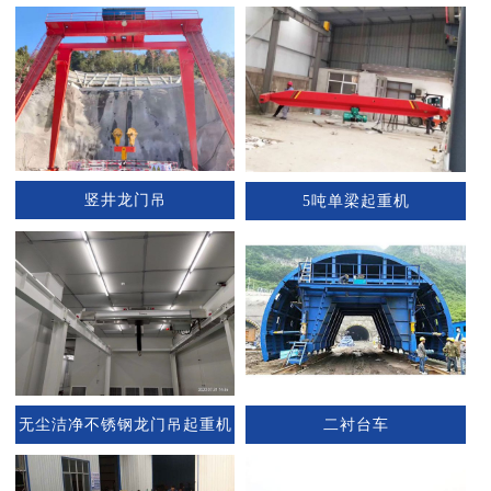
竖井龙门吊
5吨单梁起重机
无尘洁净不锈钢龙门吊起重机
二衬台车